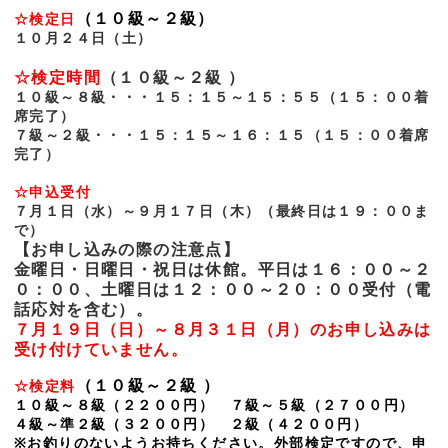
（１０級～２級）
☆検定日
１０月２４日（土）
☆検定時間
（１０級～２級 ）
１０級～８級・・・１５：１５～１５：５５（１５：００着
席完了）
７級～２級・・・１５：１５～１６：１５（１５：００着席
完了）
☆申込受付
７月１日（水）～９月１７日（木）（最終日は１９：００ま
で）
【お申し込みの際の注意点】
金曜日・日曜日・祝日は休館。平日は１６：００～２
０：００、土曜日は１２：００～２０：００受付（電
話応対を含む）。
７月１９日（日）～８月３１日（月）のお申し込みは
受け付けていません。
（１０級
～２級
）
☆検定料
１０級～８級（２２００円） ７級～５級（２７００円）
４級～準２級（３２００円） ２級（４２００円）
※お釣りのないようお持ちください。外部検定ですので、申