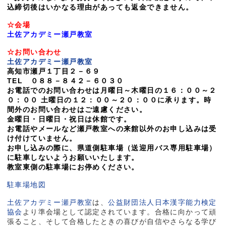
込締切後はいかなる理由があっても返金できません。
☆会場
土佐アカデミー瀬戸教室
☆お問い合わせ
土佐アカデミー瀬戸教室
高知市瀬戸１丁目２－６９
TEL ０８８－８４２－６０３０
お電話でのお問い合わせは月曜日～木曜日の１６：００～２
０：００ 土曜日の１２：００～２０：００に承ります。時
間外のお問い合わせはご遠慮ください。
金曜日・日曜日・祝日は休館です。
お電話やメールなど瀬戸教室への来館以外のお申し込みは受
け付けていません。
お申し込みの際に、県道側駐車場（送迎用バス専用駐車場）
に駐車しないようお願いいたします。
教室東側の駐車場にお停めください。
駐車場地図
土佐アカデミー瀬戸教室
は、
公益財団法人日本漢字能力検定
協会
より準会場として認定されています。合格に向かって頑
張ること、そして合格したときの喜びが自信やさらなる学び