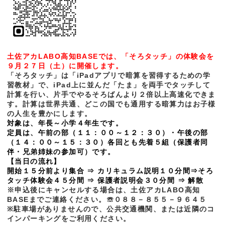
土佐アカLABO高知BASEでは、「そろタッチ」の体験会を
９月２７日（土）に開催します。
「そろタッチ」は「iPadアプリで暗算を習得するための学
習教材」で、iPad上に並んだ「たま」を両手でタッチして
計算を行い、片手でやるそろばんより２倍以上高速化できま
す。計算は世界共通、どこの国でも通用する暗算力はお子様
の人生を豊かにします。
対象は、年長～小学４年生です。
定員は、午前の部（１１：００～１２：３０）・午後の部
（１４：００～１５：３０）各回とも先着５組（保護者同
伴・兄弟姉妹の参加可）です。
【当日の流れ】
開始１５分前より集合 ⇒ カリキュラム説明１０分間⇒そろ
タッチ体験会４５分間 ⇒ 保護者説明会３０分間 ⇒ 解散
※申込後にキャンセルする場合は、土佐アカLABO高知
BASEまでご連絡ください。☏０８８－８５５－９６４５
※駐車場がありませんので、公共交通機関、または近隣のコ
インパーキングをご利用ください。