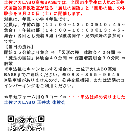
土佐アカLABO高知BASEでは、全国の小学生に人気の玉井
式国語的算数教室が送る「魔法の国語」と「図形の極」の体
験会を９月２０日（土）に開催します。
対象は、年長～小学４年生です。
定員は、午前の部（１１：００～１３：００※１０：４５～
集合）・午後の部（１４：００～１６：００※１３：４５～
集合）各回とも先着５組（保護者同伴・兄弟姉妹の参加可）
です。
【当日の流れ】
開始１５分前より集合 ⇒ 「図形の極」体験会４０分間 ⇒
「魔法の国語」体験会４０分間 ⇒ 保護者説明会３０分間 ⇒
解散
※申込後にキャンセルする場合は、土佐アカLABO高知
BASEまでご連絡ください。☏０８８－８５５－９６４５
※駐車場がありませんので、公共交通機関、または近隣のコ
インパーキングをご利用ください。
≪申込フォーム用ＱＲコード≫
・・・申込は締め切りました
土佐アカLABO 玉井式 体験会