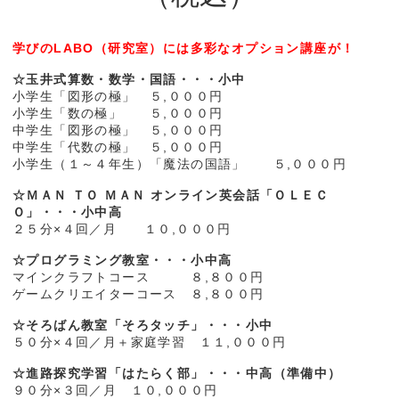
学びのLABO（研究室）には多彩なオプション講座が！
☆玉井式算数・数学・国語・・・小中
小学生「図形の極」 ５,０００円
小学生「数の極」 ５,０００円
中学生「図形の極」 ５,０００円
中学生「代数の極」 ５,０００円
小学生（１～４年生）「魔法の国語」 ５,０００円
☆ＭＡＮ ＴＯ ＭＡＮ オンライン英会話「ＯＬＥＣ
Ｏ」・・・小中高
２５分×４回／月 １０,０００円
☆プログラミング教室・・・小中高
マインクラフトコース ８,８００円
ゲームクリエイターコース ８,８００円
☆そろばん教室「そろタッチ」・・・小中
５０分×４回／月＋家庭学習 １１,０００円
☆進路探究学習「はたらく部」・・・中高（準備中）
９０分×３回／月 １０,０００円