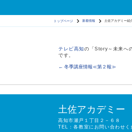
トップページ
新着情報
土佐アカデミー紹
テレビ高知
の「Story～未
です。
←
冬季講座情報≪第２報≫
土佐アカデミー
高知市瀬戸１丁目２－６８
TEL：各教室にお問い合わせく