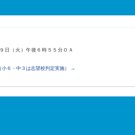
１９日（火）午後６時５５分ＯＡ
（小６・中３は志望校判定実施）
→