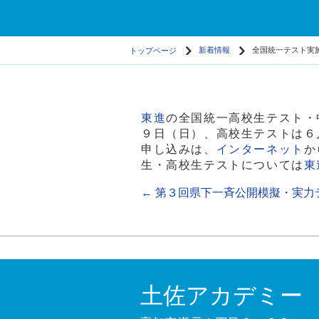
トップページ
新着情報
全国統一テスト実
東進
の全国統一高校生テスト・
９日（日）、高校生テストは６
申し込みは、
インターネット
か
生・高校生テストについては
東
←
第３回県下一斉公開模擬・実力
土佐アカデミー