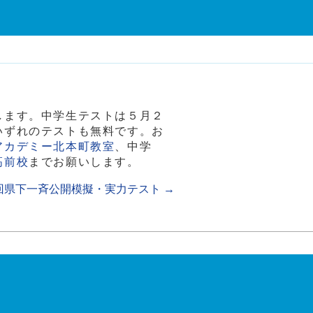
します。中学生テストは５月２
いずれのテストも無料です。お
アカデミー北本町教室
、中学
高前校
までお願いします。
回県下一斉公開模擬・実力テスト
→