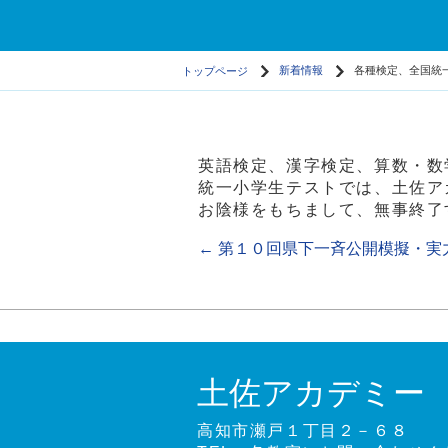
トップページ
新着情報
各種検定、全国統
英語検定、漢字検定、算数・数
統一小学生テストでは、土佐ア
お陰様をもちまして、無事終了
←
第１０回県下一斉公開模擬・実
土佐アカデミー
高知市瀬戸１丁目２－６８