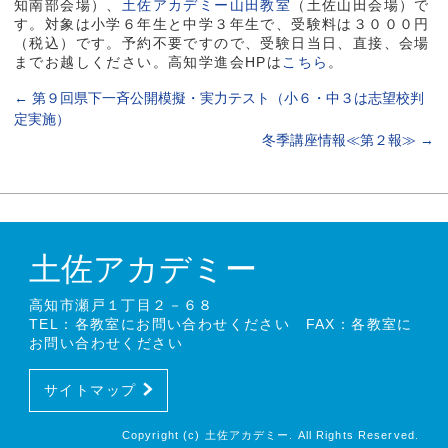
知南部会場）、
土佐アカデミー山田教室
（土佐山田会場）で
す。対象は小学６年生と中学３年生で、受験料は３０００円
（税込）です。予約不要ですので、受験日当日、直接、会場
までお越しください。高知学進会HPは
こちら
。
←
第９回県下一斉公開模擬・実力テスト（小６・中３は志望校判
定実施）
冬季講座情報≪第２報≫
→
土佐アカデミー
高知市瀬戸１丁目２－６８
TEL：各教室にお問い合わせください FAX：各教室に
お問い合わせください
サイトマップ
Copyright (c) 土佐アカデミー. All Rights Reserved.