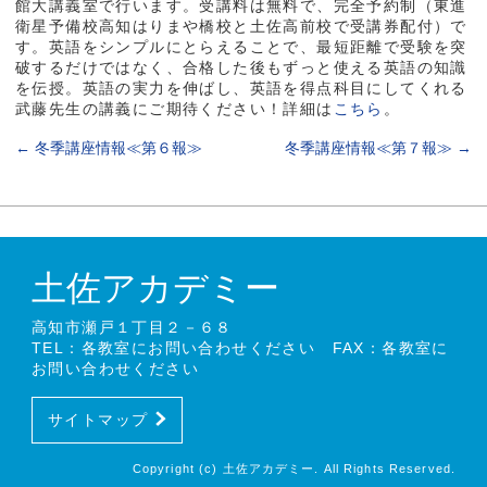
館大講義室で行います。受講料は無料で、完全予約制（東進
衛星予備校高知はりまや橋校と土佐高前校で受講券配付）で
す。英語をシンプルにとらえることで、最短距離で受験を突
破するだけではなく、合格した後もずっと使える英語の知識
を伝授。英語の実力を伸ばし、英語を得点科目にしてくれる
武藤先生の講義にご期待ください！詳細は
こちら
。
←
冬季講座情報≪第６報≫
冬季講座情報≪第７報≫
→
土佐アカデミー
高知市瀬戸１丁目２－６８
TEL：各教室にお問い合わせください FAX：各教室に
お問い合わせください
サイトマップ
Copyright (c) 土佐アカデミー. All Rights Reserved.