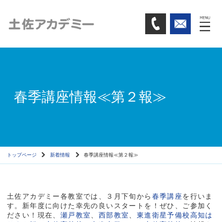
春季講座情報≪第２報≫
トップページ
新着情報
春季講座情報≪第２報≫
土佐アカデミー各教室では、３月下旬から
春季講座
を行いま
す。新年度に向けた幸先の良いスタートを！ぜひ、ご参加く
ださい！現在、
瀬戸教室
、
西部教室
、
東進衛星予備校高知は