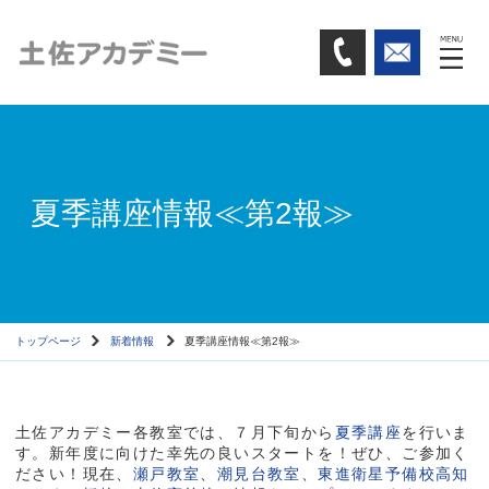
夏季講座情報≪第2報≫
トップページ
新着情報
夏季講座情報≪第2報≫
土佐アカデミー各教室では、７月下旬から
夏季講座
を行いま
す。新年度に向けた幸先の良いスタートを！ぜひ、ご参加く
ださい！現在、
瀬戸教室
、
潮見台教室
、
東進衛星予備校高知