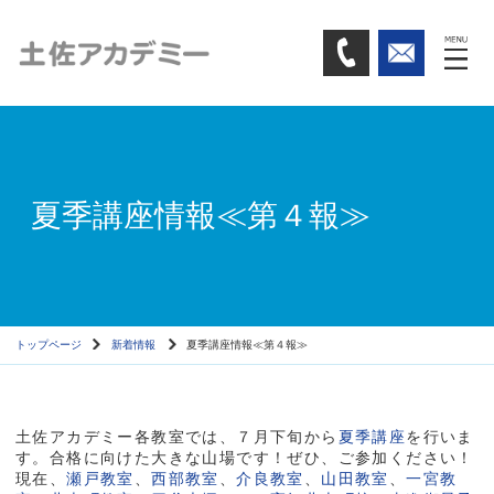
夏季講座情報≪第４報≫
トップページ
新着情報
夏季講座情報≪第４報≫
土佐アカデミー各教室では、７月下旬から
夏季講座
を行いま
す。合格に向けた大きな山場です！ぜひ、ご参加ください！
現在、
瀬戸教室
、
西部教室
、
介良教室
、
山田教室
、
一宮教