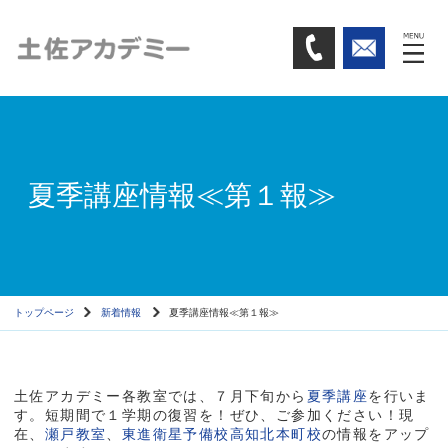
夏季講座情報≪第１報≫
トップページ
新着情報
夏季講座情報≪第１報≫
土佐アカデミー各教室では、７月下旬から
夏季講座
を行いま
す。短期間で１学期の復習を！ぜひ、ご参加ください！現
在、
瀬戸教室
、
東進衛星予備校高知北本町校
の情報をアップ