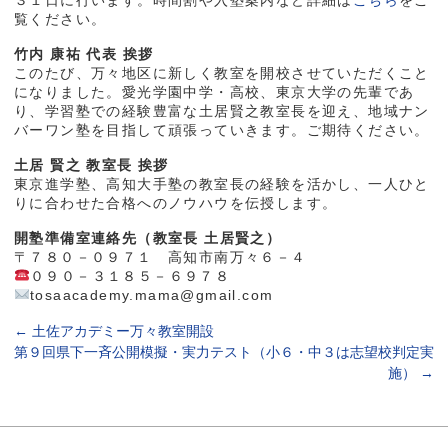
覧ください。
竹内 康祐 代表 挨拶
このたび、万々地区に新しく教室を開校させていただくこと
になりました。愛光学園中学・高校、東京大学の先輩であ
り、学習塾での経験豊富な土居賢之教室長を迎え、地域ナン
バーワン塾を目指して頑張っていきます。ご期待ください。
土居 賢之 教室長 挨拶
東京進学塾、高知大手塾の教室長の経験を活かし、一人ひと
りに合わせた合格へのノウハウを伝授します。
開塾準備室連絡先（教室長 土居賢之）
〒７８０－０９７１ 高知市南万々６－４
０９０－３１８５－６９７８
tosaacademy.mama@gmail.com
←
土佐アカデミー万々教室開設
第９回県下一斉公開模擬・実力テスト（小６・中３は志望校判定実
施）
→