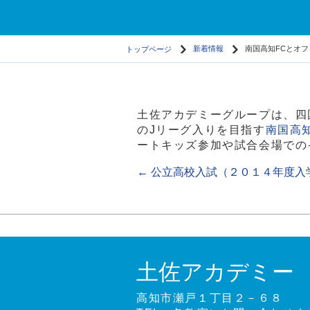
トップページ
新着情報
南国高知FCとオ
土佐アカデミーグループは、四
のJリーグ入りを目指す
南国高知
ートキッズ参加や試合会場での
←
公立高校入試（２０１４年度入
土佐アカデミー
高知市瀬戸１丁目２－６８