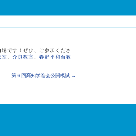
山場です！ぜひ、ご参加くださ
教室
、
介良教室
、
春野平和台教
第６回高知学進会公開模試
→