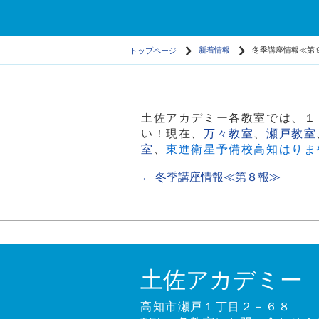
トップページ
新着情報
冬季講座情報≪第
土佐アカデミー各教室では、１
い！現在、
万々教室
、
瀬戸教室
室
、
東進衛星予備校高知はりま
←
冬季講座情報≪第８報≫
土佐アカデミー
高知市瀬戸１丁目２－６８