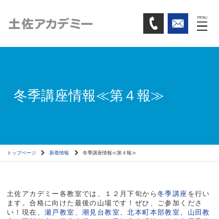
冬季講座情報≪第４報≫
トップページ
新着情報
冬季講座情報≪第４報≫
土佐アカデミー各教室では、１２月下旬から
冬季講座
を行い
ます。合格に向けた最後の山場です！ぜひ、ご参加くださ
い！現在、
瀬戸教室
、
潮見台教室
、
北本町本部教室
、
山田教