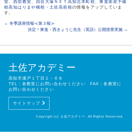
室
、
西部教室
、
四谷大塚ＮＥＴ高知北本町校
、
東進衛星予備
校高知はりまや橋校・土佐高前校
の情報をアップしていま
す。
←
冬季講座情報≪第３報≫
決定！東進・西きょうじ先生（英語）公開授業実施
→
土佐アカデミー
高知市瀬戸１丁目２－６８
TEL：各教室にお問い合わせください FAX：各教室に
お問い合わせください
サイトマップ
Copyright (c) 土佐アカデミー. All Rights Reserved.