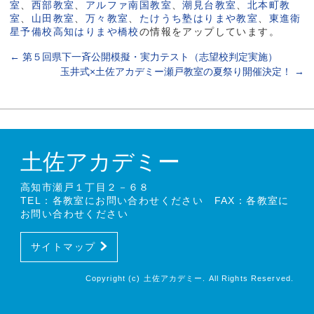
室
、
西部教室
、
アルファ南国教室
、
潮見台教室
、
北本町教
室
、
山田教室
、
万々教室
、
たけうち塾はりまや教室
、
東進衛
星予備校高知はりまや橋校
の情報をアップしています。
←
第５回県下一斉公開模擬・実力テスト（志望校判定実施）
玉井式×土佐アカデミー瀬戸教室の夏祭り開催決定！
→
土佐アカデミー
高知市瀬戸１丁目２－６８
TEL：各教室にお問い合わせください FAX：各教室に
お問い合わせください
サイトマップ
Copyright (c) 土佐アカデミー. All Rights Reserved.