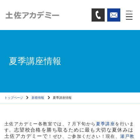
夏季講座情報
トップページ
新着情報
夏季講座情報
土佐アカデミー各教室では、７月下旬から
夏季講座
を行いま
志望校合格を勝ち取るために最も大切な夏休みは
す。
土佐アカデミーで
！ぜひ、ご参加ください！現在、
瀬戸教