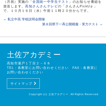
（月祝）実施の「
全国統一中学生テスト
」のお知らせ番組を
放送します。
高知さんさんテレビ
の「さんさんPickUｐ」
で、１０月１６日（水）午前１１時２０分からです。
←
私立中高 学校説明会開催
第８回県下一斉公開模擬・実力テスト
→
土佐アカデミー
高知市瀬戸１丁目２－６８
TEL：各教室にお問い合わせください FAX：各教室に
お問い合わせください
サイトマップ
Copyright (c) 土佐アカデミー. All Rights Reserved.